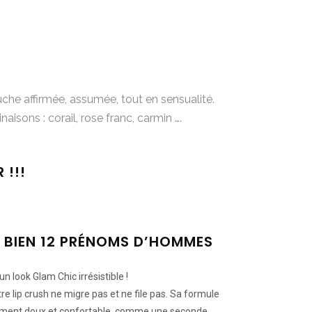
che affirmée, assumée, tout en sensualité.
aisons : corail, rose franc, carmin ….
 !!!
T BIEN 12 PRÉNOMS D’HOMMES
n look Glam Chic irrésistible !
re lip crush ne migre pas et ne file pas. Sa formule
êmement doux et confortable, comme une seconde