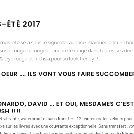
-ÉTÉ 2017
emps-été sera sous le signe de l’audace, marquée par une bou
 sur le rouge, le rouge et encore le rouge dans toutes ses déclin
 Dye rouge et fuchsia pour un look trendy !!
OEUR …. ILS VONT VOUS FAIRE SUCCOMBER
EONARDO, DAVID … ET OUI, MESDAMES C’ES
SH !!!!
et vibrante, waterproof et sans transfert. 12 teintes mates velours pour u
xe sur les lèvres avec une couvrante exceptionnelle. Sans transfert , vot
ncitation au baiser ! Une bouche impeccable pendant des heures. Extr