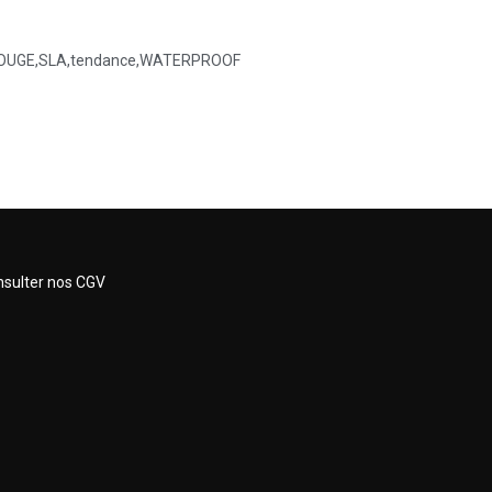
OUGE
,
SLA
,
tendance
,
WATERPROOF
sulter nos CGV