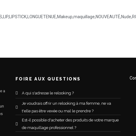
S
,
LIP
,
LIPSTICK
,
LONGUETENUE
,
Makeup
,
maquillage
,
NOUVEAUTÉ
,
Nude
,
R
Con
FOIRE AUX QUESTIONS
e a
A qui s'adresse le relooking ?
Je voudrais offrir un relooking à ma femme, ne va
 un
t'elle pas être vexée ou mal le prendre ?
us
Est-il possible d'acheter des produits de votre marque
de maquillage professionnel ?