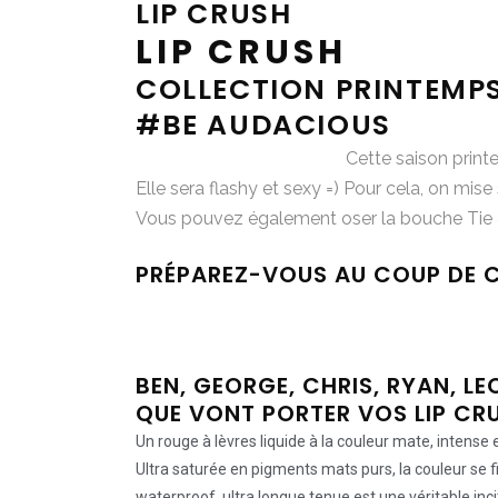
LIP CRUSH
LIP CRUSH
COLLECTION PRINTEMPS
#BE AUDACIOUS
Cette saison print
Elle sera flashy et sexy =) Pour cela, on mise
Vous pouvez également oser la bouche Tie &
PRÉPAREZ-VOUS AU COUP DE C
BEN, GEORGE, CHRIS, RYAN, L
QUE VONT PORTER VOS LIP CRU
Un rouge à lèvres liquide à la couleur mate, intense 
Ultra saturée en pigments mats purs, la couleur se fi
waterproof ultra longue tenue est une véritable i