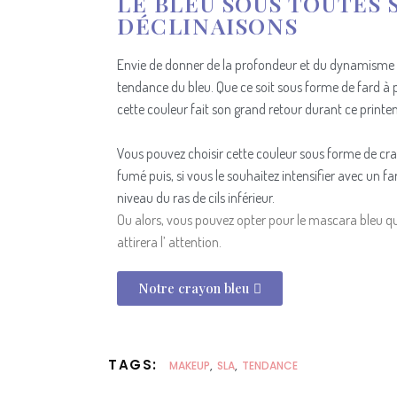
LE BLEU SOUS TOUTES 
DÉCLINAISONS
Envie de donner de la profondeur et du dynamisme à
tendance du bleu. Que ce soit sous forme de fard à
cette couleur fait son grand retour durant ce print
Vous pouvez choisir cette couleur sous forme de crayo
fumé puis, si vous le souhaitez intensifier avec un fa
niveau du ras de cils inférieur.
Ou alors, vous pouvez opter pour le mascara bleu qui
attirera l’ attention.
Notre crayon bleu
TAGS:
MAKEUP
,
SLA
,
TENDANCE