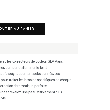
OUTER AU PANIER
vec les correcteurs de couleur SLA Paris,
, corriger et illuminer le teint.
s actifs soigneusement sélectionnés, ces
pour traiter les besoins spécifiques de chaque
orrection chromatique parfaite.
int et révélez une peau visiblement plus
 vie.