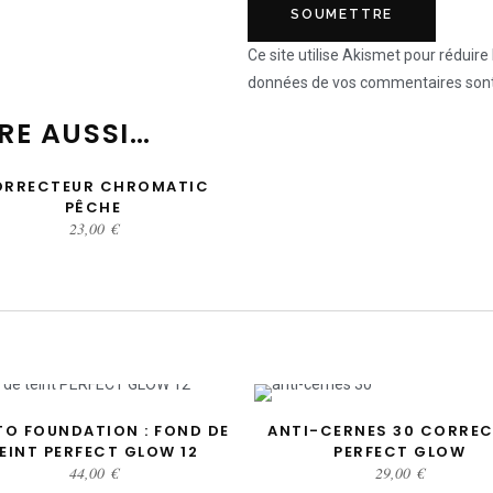
Ce site utilise Akismet pour réduire 
données de vos commentaires sont 
RE AUSSI…
ORRECTEUR CHROMATIC
AJOUTER AU PANIER
PÊCHE
23,00
€
O FOUNDATION : FOND DE
ANTI-CERNES 30 CORREC
AJOUTER AU PANIER
AJOUTER AU PANIER
EINT PERFECT GLOW 12
PERFECT GLOW
44,00
€
29,00
€