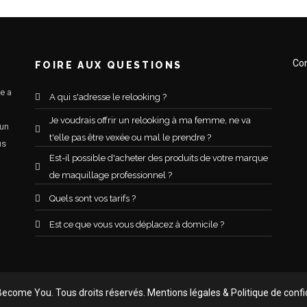
Con
FOIRE AUX QUESTIONS
e a
A qui s'adresse le relooking ?
Je voudrais offrir un relooking à ma femme, ne va
 un
t'elle pas être vexée ou mal le prendre ?
us
Est-il possible d'acheter des produits de votre marque
de maquillage professionnel ?
Quels sont vos tarifs ?
Est ce que vous vous déplacez à domicile ?
ecome You. Tous droits réservés.
Mentions légales
&
Politique de confi