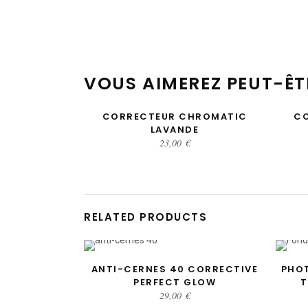
VOUS AIMEREZ PEUT-ÊT
CORRECTEUR CHROMATIC
C
AJOUTER AU PANIER
LAVANDE
23,00
€
RELATED PRODUCTS
ANTI-CERNES 40 CORRECTIVE
PHOT
AJOUTER AU PANIER
PERFECT GLOW
T
29,00
€