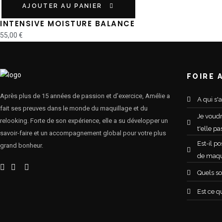
AJOUTER AU PANIER
INTENSIVE MOISTURE BALANCE
55,00
€
FOIRE 
Après plus de 15 années de passion et d’exercice, Amélie a
A qui s'
fait ses preuves dans le monde du maquillage et du
Je voudr
relooking. Forte de son expérience, elle a su développer un
t'elle p
savoir-faire et un accompagnement global pour votre plus
Est-il p
grand bonheur.
de maqui
Quels son
Est ce q